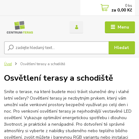
0
ks
za
0,00 Kč
Menu
Hledat
Úvod
Osvětlení terasy a schodiště
Osvětlení terasy a schodiště
Sníte o terase, na které budete moci trávit slunečné dny i vlahé
letní večery? Osvětlení terasy je nezbytným prvkem, který vám
umožní vaše venkovní prostory bezpečně využívat po celý den i
noc. Pro venkovní osvětlení terasy je nejvhodnější vestavěné LED
osvětlení. Vykazuje optimální energetickou spotřebu i dlouhou
životnost, je praktické a nenápadné. Pro dotvoření té správné
atmosféry si vyberte z nabídky studeného nebo teplého bílého
osvětlení, zvolit můžete i barevnou RGB variantu nebo instalaci