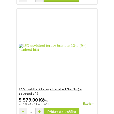
LED osvětlení terasy hranaté 10ks (9m) -
studená bílá
5 579,00 Kč
/
ks
Skladem
4 610,74 Kč
bez DPH
Přidat do košíku