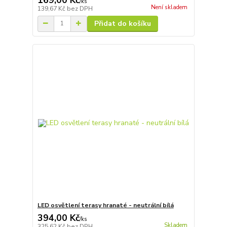
/
ks
Není skladem
139,67 Kč
bez DPH
Přidat do košíku
LED osvětlení terasy hranaté - neutrální bílá
394,00 Kč
/
ks
Skladem
325,62 Kč
bez DPH