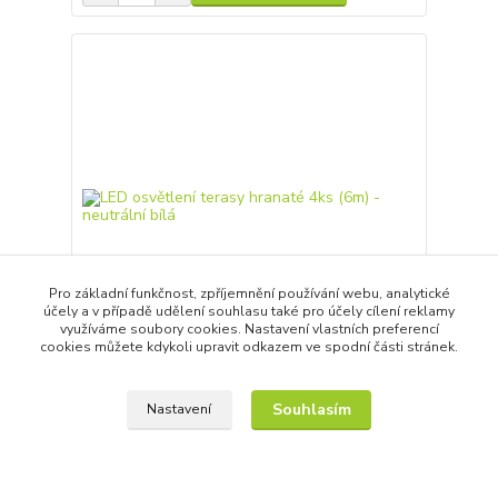
Pro základní funkčnost, zpříjemnění používání webu, analytické
účely a v případě udělení souhlasu také pro účely cílení reklamy
využíváme soubory cookies. Nastavení vlastních preferencí
cookies můžete kdykoli upravit odkazem ve spodní části stránek.
LED osvětlení terasy hranaté 4ks (6m) - neutrální
bílá
Souhlasím
Nastavení
2 435,00 Kč
/
ks
Skladem
2 012,40 Kč
bez DPH
Přidat do košíku