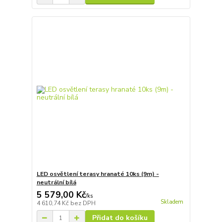
LED osvětlení terasy hranaté 10ks (9m) -
neutrální bílá
5 579,00 Kč
/
ks
Skladem
4 610,74 Kč
bez DPH
Přidat do košíku