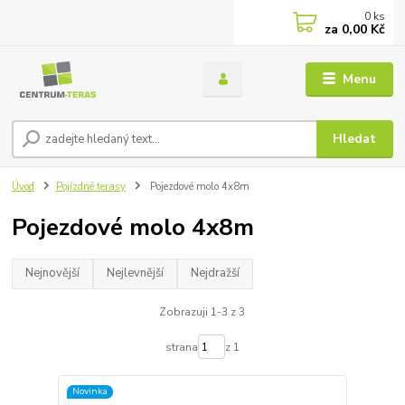
0
ks
za
0,00 Kč
Menu
Hledat
Úvod
Pojízdné terasy
Pojezdové molo 4x8m
Pojezdové molo 4x8m
Nejnovější
Nejlevnější
Nejdražší
Zobrazuji 1-3 z 3
strana
z 1
Novinka