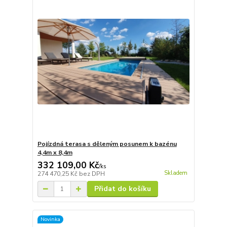
Pojízdná terasa s děleným posunem k bazénu
4,4m x 8,4m
332 109,00 Kč
/
ks
Skladem
274 470,25 Kč
bez DPH
Přidat do košíku
Novinka