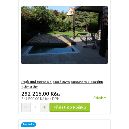
Pojízdná terasa s podélným posunem k bazénu
4,3m x 8m
292 215,00 Kč
/
ks
Skladem
241 500,00 Kč
bez DPH
Přidat do košíku
Novinka