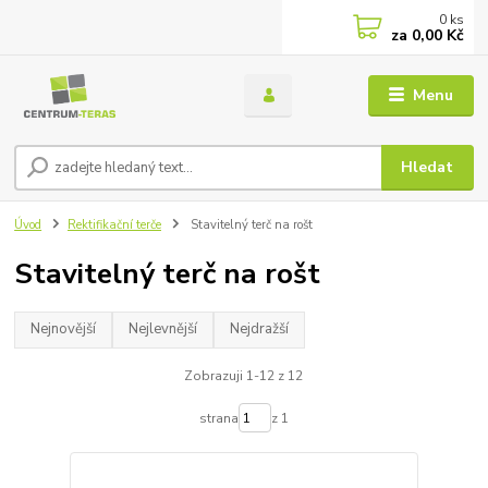
0
ks
za
0,00 Kč
Menu
Hledat
Úvod
Rektifikační terče
Stavitelný terč na rošt
Stavitelný terč na rošt
Nejnovější
Nejlevnější
Nejdražší
Zobrazuji 1-12 z 12
strana
z 1