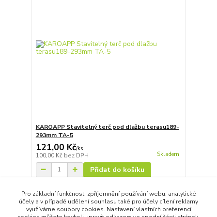
KAROAPP Stavitelný terč pod dlažbu terasu189-
293mm TA-5
121,00 Kč
/
ks
Skladem
100,00 Kč
bez DPH
Přidat do košíku
Pro základní funkčnost, zpříjemnění používání webu, analytické
účely a v případě udělení souhlasu také pro účely cílení reklamy
strana
z 1
využíváme soubory cookies. Nastavení vlastních preferencí
cookies můžete kdykoli upravit odkazem ve spodní části stránek.