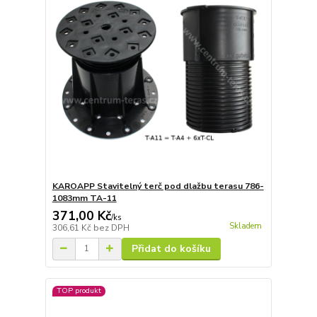
KAROAPP Stavitelný terč pod dlažbu terasu 786-
1083mm TA-11
371,00 Kč
/
ks
Skladem
306,61 Kč
bez DPH
Přidat do košíku
TOP produkt