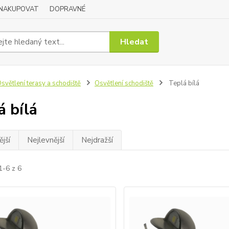
 NAKUPOVAT
DOPRAVNÉ
Hledat
světlení terasy a schodiště
Osvětlení schodiště
Teplá bílá
á bílá
jší
Nejlevnější
Nejdražší
1-6 z 6