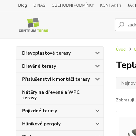
Blog
O NÁS
OBCHODNÍ PODMÍNKY
KONTAKTY
JAK
Úvod
O
Dřevoplastové terasy
Tepl
Dřevěné terasy
Příslušenství k montáži terasy
Nejnově
Nátěry na dřevěné a WPC
terasy
Zobrazuji 
Pojízdné terasy
Hliníkové pergoly