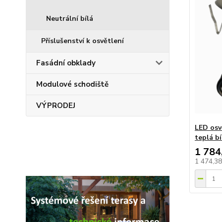
Neutrální bílá
Příslušenství k osvětlení
Fasádní obklady
Modulové schodiště
VÝPRODEJ
LED osv
teplá bí
1 784
1 474,3