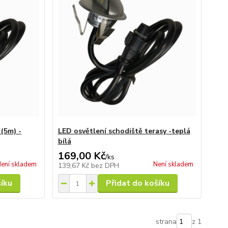
 (5m) -
LED osvětlení schodiště terasy -teplá
bílá
169,00 Kč
/
ks
ení skladem
Není skladem
139,67 Kč
bez DPH
šíku
Přidat do košíku
strana
z 1