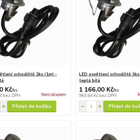
ětlení schodiště 2ks (1m) -
LED osvětlení schodiště 3ks
lá
teplá bílá
0 Kč
1 166,00 Kč
/
ks
/
ks
Není skladem
N
Kč
bez DPH
963,64 Kč
bez DPH
Přidat do košíku
Přidat do ko