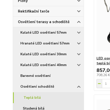
Ploty
Rektifikační terče
Osvětlení terasy a schodiště
Kulaté LED osvětlení 57mm
Hranaté LED osvětlení 57mm
Kulaté LED osvětlení 30mm
LED osv
teplá bí
Kulaté LED osvětlení 40mm
857,0
708,26 
Barevné osvětlení
Osvětlení schodiště
Teplá bílá
Studená bílá