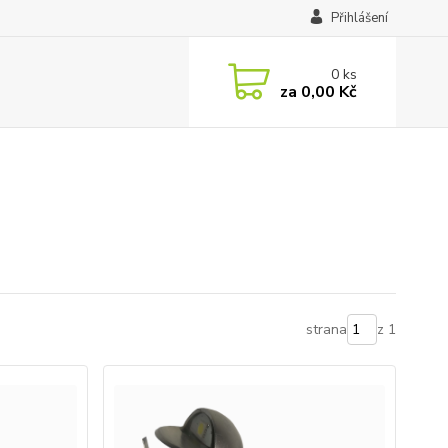
Přihlášení
0
ks
za
0,00 Kč
strana
z 1