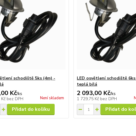
ětlení schodiště 5ks (4m) -
LED osvětlení schodiště 6ks
lá
teplá bílá
,00 Kč
2 093,00 Kč
/
ks
/
ks
Není skladem
N
8 Kč
bez DPH
1 729,75 Kč
bez DPH
Přidat do košíku
Přidat do ko