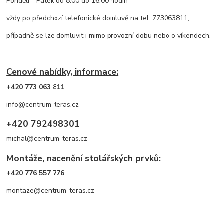
Pondělí - Pátek od 8:00 do 16:00 hodin
vždy po předchozí telefonické domluvě na tel. 773063811,
případně se lze domluvit i mimo provozní dobu nebo o víkendech.
Cenové nabídky, informace:
+420 773 063 811
info@centrum-teras.cz
+420 792498301
michal@centrum-teras.cz
Montáže, nacenění stolářských prvků:
+420 776 557 776
montaze@centrum-teras.cz