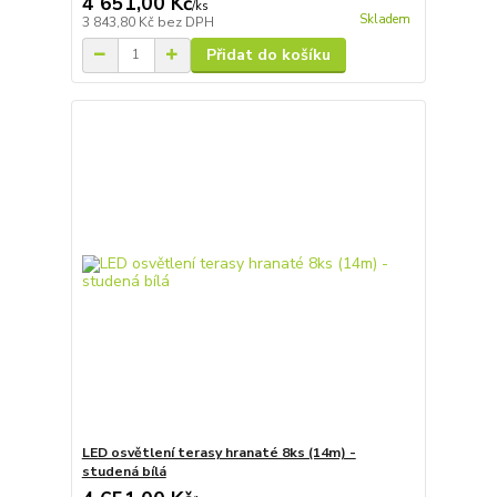
4 651,00 Kč
/
ks
Skladem
3 843,80 Kč
bez DPH
Přidat do košíku
LED osvětlení terasy hranaté 8ks (14m) -
studená bílá