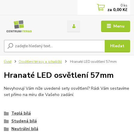
0
ks
za
0,00 Kč
Menu
Hledat
Úvod
Osvětlení terasy a schodiště
Hranaté LED osvětlení 57mm
Hranaté LED osvětlení 57mm
Nevyhovují Vám níže uvedené sety osvětlení? Rádi Vám sestavíme
set přímo na míru dle Vašeho zadání.
Teplá bílá
Studená bílá
Neutrální bílá