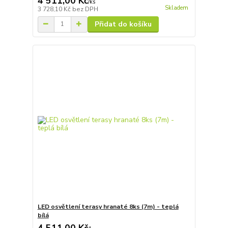
4 511,00 Kč
/
ks
Skladem
3 728,10 Kč
bez DPH
Přidat do košíku
LED osvětlení terasy hranaté 8ks (7m) - teplá
bílá