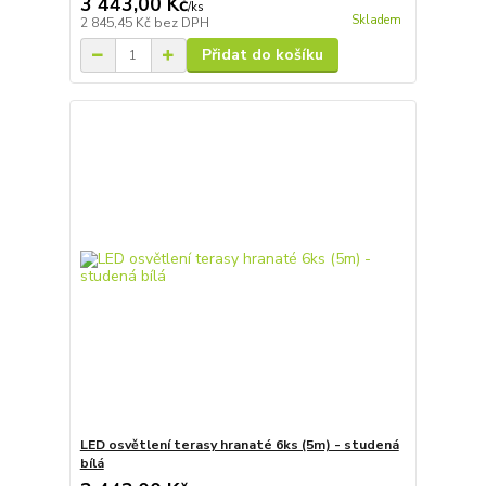
3 443,00 Kč
/
ks
Skladem
2 845,45 Kč
bez DPH
Přidat do košíku
LED osvětlení terasy hranaté 6ks (5m) - studená
bílá