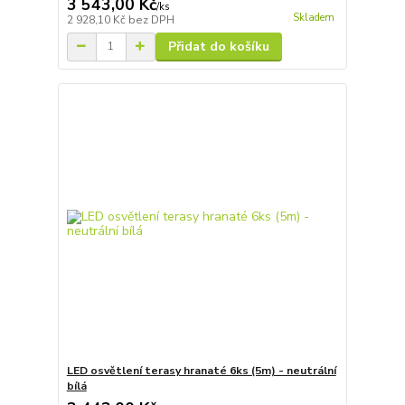
3 543,00 Kč
/
ks
Skladem
2 928,10 Kč
bez DPH
Přidat do košíku
LED osvětlení terasy hranaté 6ks (5m) - neutrální
bílá