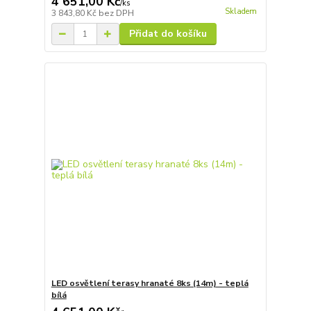
4 651,00 Kč
/
ks
Skladem
3 843,80 Kč
bez DPH
Přidat do košíku
LED osvětlení terasy hranaté 8ks (14m) - teplá
bílá