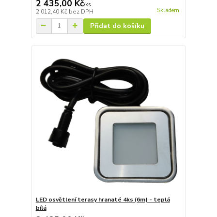
2 435,00 Kč
/
ks
Skladem
2 012,40 Kč
bez DPH
Přidat do košíku
LED osvětlení terasy hranaté 4ks (6m) - teplá
bílá