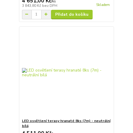
4 651,00 Kč
/
ks
Skladem
3 843,80 Kč
bez DPH
Přidat do košíku
LED osvětlení terasy hranaté 8ks (7m) - neutrální
bílá