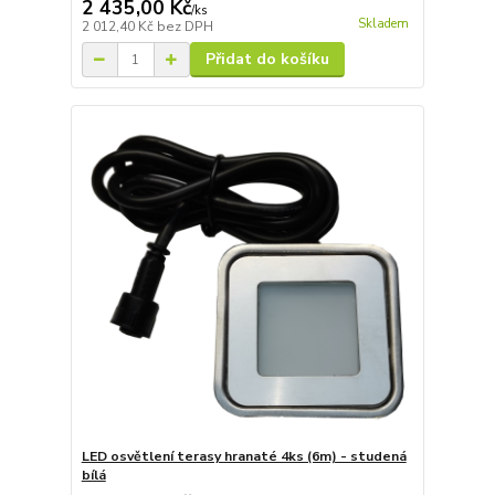
2 435,00 Kč
/
ks
Skladem
2 012,40 Kč
bez DPH
Přidat do košíku
LED osvětlení terasy hranaté 4ks (6m) - studená
bílá