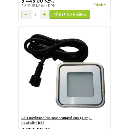
3 443,00 Kč
/
ks
Skladem
2 845,45 Kč
bez DPH
Přidat do košíku
LED osvětlení terasy hranaté 8ks (14m) -
neutrální bílá