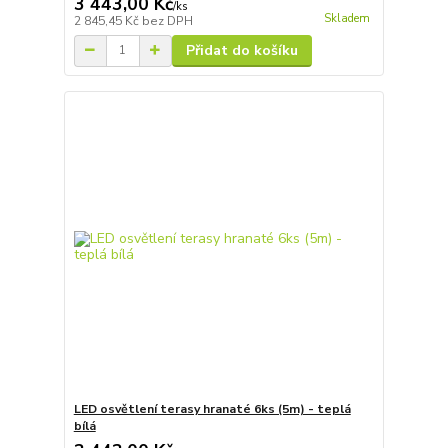
3 443,00 Kč
/
ks
Skladem
2 845,45 Kč
bez DPH
Přidat do košíku
LED osvětlení terasy hranaté 6ks (5m) - teplá
bílá