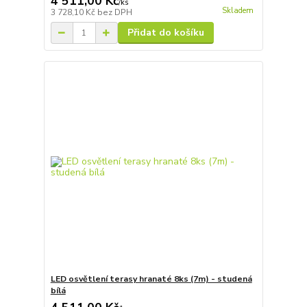
4 511,00 Kč
/
ks
Skladem
3 728,10 Kč
bez DPH
Přidat do košíku
LED osvětlení terasy hranaté 8ks (7m) - studená
bílá