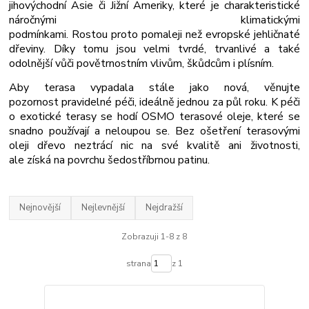
jihovýchodní Asie či Jižní Ameriky
, které je charakteristické
náročnými klimatickými
podmínkami.
Rostou
proto
pomaleji
než
evropské jehličnaté
dřeviny
. Díky tomu jsou
velmi tvrdé, trvanlivé a také
odolnější vůči povětrnostním vlivům, škůdcům i plísním
.
Aby terasa vypadala stále jako nová, věnujte
pozornost
pravidelné péči, ideálně jednou za půl roku
. K péči
o exotické terasy se hodí
OSMO terasové oleje
, které se
snadno používají a neloupou se.
Bez ošetření
terasovými
oleji
dřevo neztrácí nic na své kvalitě
ani životnosti,
ale
získá
na povrchu
šedostříbrnou patinu
.
Nejnovější
Nejlevnější
Nejdražší
Zobrazuji 1-8 z 8
strana
z 1