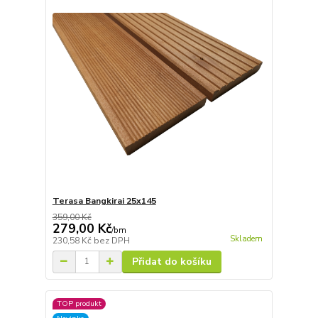
Terasa Bangkirai 25x145
359,00 Kč
279,00 Kč
/
bm
Skladem
230,58 Kč
bez DPH
Přidat do košíku
TOP produkt