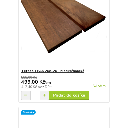
Terasa TEAK 20x120 - hladka/hladká
599,00 Kč
499,00 Kč
/
bm
Skladem
412,40 Kč
bez DPH
Přidat do košíku
Novinka