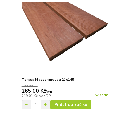
Terasa Massaranduba 21x145
299,00 Kč
265,00 Kč
/
bm
Skladem
219,01 Kč
bez DPH
Přidat do košíku