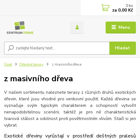
0
ks
za
0,00 Kč
Menu
Hledat
Úvod
Dřevěné terasy
z masivního dřeva
z masivního dřeva
V našem sortimentu naleznete terasy z různých druhů exotických
dřevin, které jsou vhodné pro venkovní použití. Každá dřevina se
vyznačuje svým typickým charakterem a schopností vytvořit
nenapodobitelnou scenérii, taktéž je pro ně charakteristická
tvarová stálost a odolnost proti povětrnostním vlivům. Stačí si jen
vybrat.
Exotické dřeviny
vyrůstají v prostředí
deštných pralesů