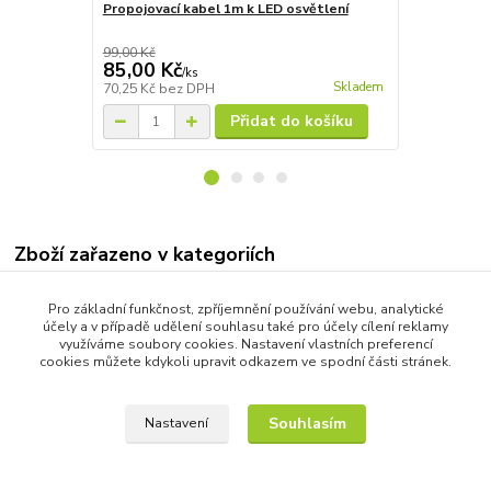
Propojovací kabel 1m k LED osvětlení
Propojovací
99,00 Kč
199,00 Kč
85,00 Kč
105,00 K
/
ks
Skladem
70,25 Kč
bez DPH
86,78 Kč
bez
Přidat do košíku
Zboží zařazeno v kategoriích
Osvětlení terasy a schodiště
Pro základní funkčnost, zpříjemnění používání webu, analytické
účely a v případě udělení souhlasu také pro účely cílení reklamy
Osvětlení schodiště
využíváme soubory cookies. Nastavení vlastních preferencí
cookies můžete kdykoli upravit odkazem ve spodní části stránek.
Neutrální bílá
Souhlasím
Nastavení
Vytvořeno na
Eshop-rychle.cz