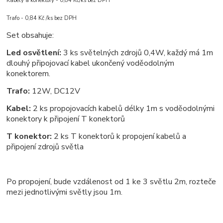
Kabely a konektory - 0,84 Kč/ks bez DPH
Trafo - 0,84 Kč /ks bez DPH
Set obsahuje:
Led osvětlení:
3 ks světelných zdrojů 0,4W, každý má 1m
dlouhý připojovací kabel ukončený voděodolným
konektorem.
Trafo:
12W, DC12V
Kabel:
2 ks propojovacích kabelů délky 1m s voděodolnými
konektory k připojení T konektorů
T konektor:
2 ks T konektorů k propojení kabelů a
připojení zdrojů světla
Po propojení, bude vzdálenost od 1 ke 3 světlu 2m, rozteče
mezi jednotlivými světly jsou 1m.