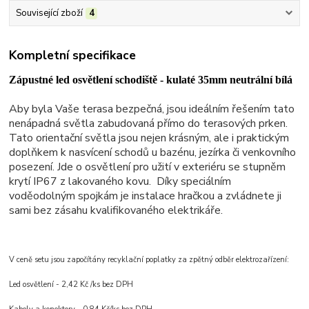
Související zboží
4
Kompletní specifikace
Zápustné led osvětlení schodiště - kulaté 35mm neutrální bílá
Aby byla Vaše terasa bezpečná, jsou ideálním řešením tato
nenápadná světla zabudovaná přímo do terasových prken.
Tato orientační světla jsou nejen krásným, ale i praktickým
doplňkem k nasvícení schodů u bazénu, jezírka či venkovního
posezení. Jde o osvětlení pro užití v exteriéru se stupněm
krytí IP67 z lakovaného kovu. Díky speciálním
voděodolným spojkám je instalace hračkou a zvládnete ji
sami bez zásahu kvalifikovaného elektrikáře.
V ceně setu jsou započítány recyklační poplatky za zpětný odběr elektrozařízení:
Led osvětlení - 2,42 Kč /ks bez DPH