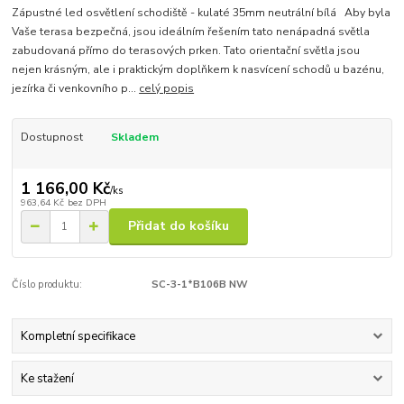
Zápustné led osvětlení schodiště - kulaté 35mm neutrální bílá Aby byla
Vaše terasa bezpečná, jsou ideálním řešením tato nenápadná světla
zabudovaná přímo do terasových prken. Tato orientační světla jsou
nejen krásným, ale i praktickým doplňkem k nasvícení schodů u bazénu,
jezírka či venkovního p...
celý popis
Dostupnost
Skladem
1 166,00 Kč
/
ks
963,64 Kč
bez DPH
Přidat do košíku
Číslo produktu:
SC-3-1*B106B NW
Kompletní specifikace
Ke stažení