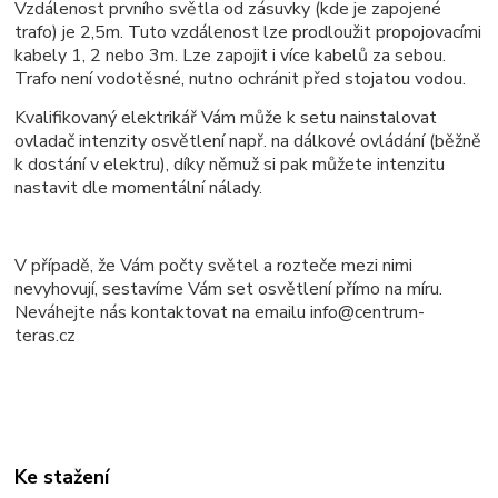
Vzdálenost prvního světla od zásuvky (kde je zapojené
trafo) je 2,5m. Tuto vzdálenost lze prodloužit propojovacími
kabely 1, 2 nebo 3m. Lze zapojit i více kabelů za sebou.
Trafo není vodotěsné, nutno ochránit před stojatou vodou.
Kvalifikovaný elektrikář Vám může k setu nainstalovat
ovladač intenzity osvětlení např. na dálkové ovládání (běžně
k dostání v elektru), díky němuž si pak můžete intenzitu
nastavit dle momentální nálady.
V případě, že Vám počty světel a rozteče mezi nimi
nevyhovují, sestavíme Vám set osvětlení přímo na míru.
Neváhejte nás kontaktovat na emailu info@centrum-
teras.cz
Ke stažení