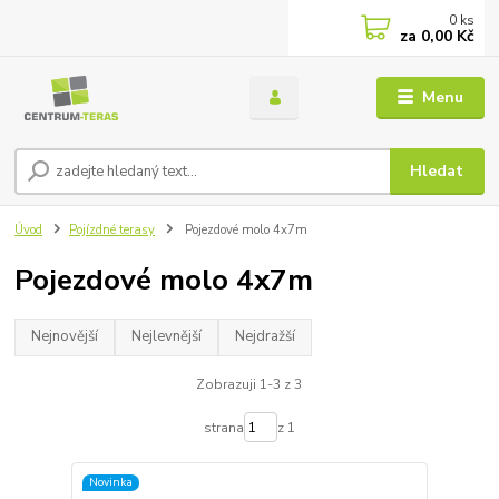
0
ks
za
0,00 Kč
Menu
Hledat
Úvod
Pojízdné terasy
Pojezdové molo 4x7m
Pojezdové molo 4x7m
Nejnovější
Nejlevnější
Nejdražší
Zobrazuji 1-3 z 3
strana
z 1
Novinka