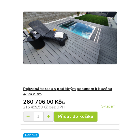
Pojízdná terasa s podélným posunem k bazénu
4,3m x 7m
260 706,00 Kč
/
ks
Skladem
215 459,50 Kč
bez DPH
Přidat do košíku
Novinka