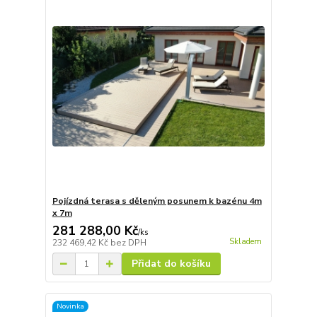
Pojízdná terasa s děleným posunem k bazénu 4m
x 7m
281 288,00 Kč
/
ks
Skladem
232 469,42 Kč
bez DPH
Přidat do košíku
Novinka