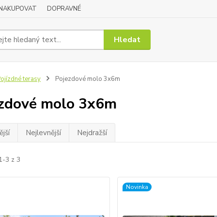
 NAKUPOVAT
DOPRAVNÉ
Hledat
ojízdné terasy
Pojezdové molo 3x6m
zdové molo 3x6m
jší
Nejlevnější
Nejdražší
1-3 z 3
Novinka