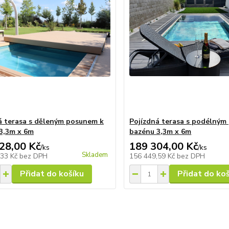
á terasa s děleným posunem k
Pojízdná terasa s podélným
3,3m x 6m
bazénu 3,3m x 6m
28,00 Kč
189 304,00 Kč
/
ks
/
ks
Skladem
,33 Kč
bez DPH
156 449,59 Kč
bez DPH
Přidat do košíku
Přidat do ko