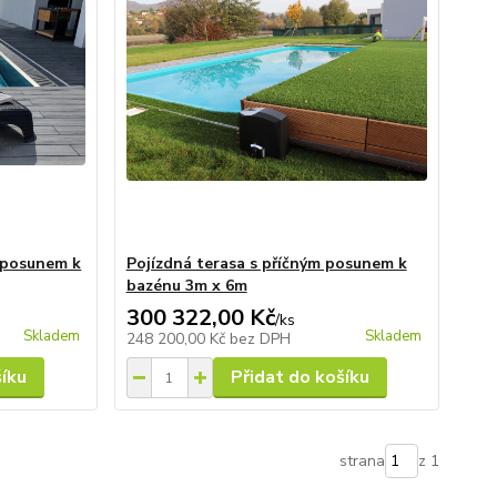
 posunem k
Pojízdná terasa s příčným posunem k
bazénu 3m x 6m
300 322,00 Kč
/
ks
Skladem
Skladem
248 200,00 Kč
bez DPH
šíku
Přidat do košíku
strana
z 1