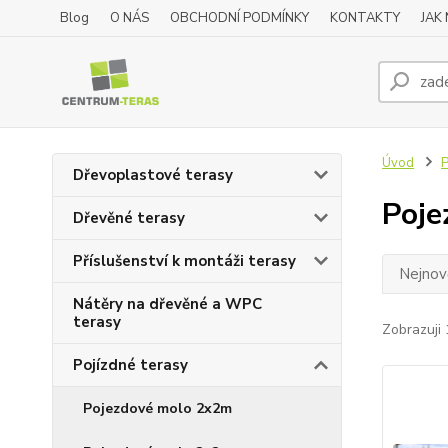
Blog
O NÁS
OBCHODNÍ PODMÍNKY
KONTAKTY
JAK
Úvod
P
Dřevoplastové terasy
Poje
Dřevěné terasy
Příslušenství k montáži terasy
Nejnově
Nátěry na dřevěné a WPC
terasy
Zobrazuji 
Pojízdné terasy
Pojezdové molo 2x2m