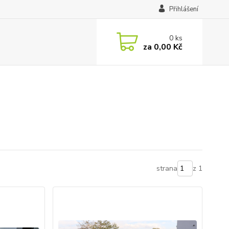
Přihlášení
0
ks
za
0,00 Kč
strana
z 1