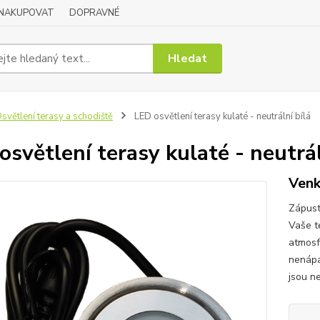
 NAKUPOVAT
DOPRAVNÉ
Hledat
světlení terasy a schodiště
LED osvětlení terasy kulaté - neutrální bílá
osvětlení terasy kulaté - neutrál
Venk
Zápust
Vaše t
atmosf
nenápa
jsou n