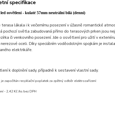
tní specifikace
led osvětlení - kulaté 57mm
neutrální bílá (denní)
terasa lákala i k večernímu posezení v úžasně romantické atmo
 pochozí světla zabudovaná přímo do terasových prken jsou nej
ezírka či venkovního posezení. Jde o osvětlení pro užití v exterié
nerezové oceli. Díky speciálním voděodolným spojkám je instala
vaného elektrikáře.
lení k doplnění sady, případně k sestavení vlastní sady.
 je započítán recyklační poplatek za zpětný odběr elektrozařízení:
ní - 2,42 Kč /ks bez DPH