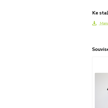
Ke sta
Manu
Souvise