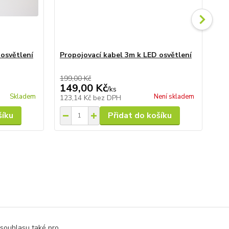
 osvětlení
Propojovací kabel 3m k LED osvětlení
T 
je
199,00 Kč
59,
149,00 Kč
55
/
ks
Skladem
Není skladem
123,14 Kč
bez DPH
45
šíku
Přidat do košíku
rální bílá
 souhlasu také pro