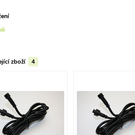
žení
ál
jící zboží
4