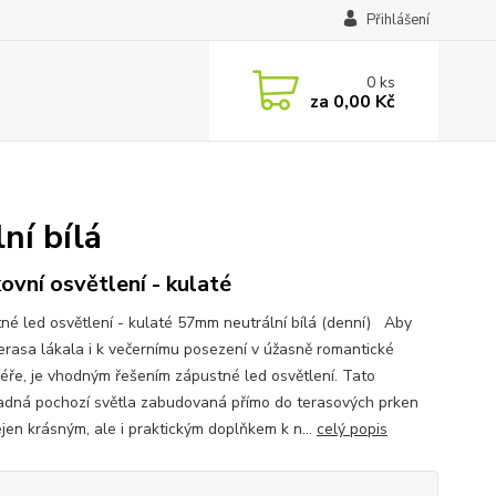
Přihlášení
0
ks
za
0,00 Kč
ní bílá
ovní osvětlení - kulaté
né led osvětlení - kulaté 57mm neutrální bílá (denní) Aby
erasa lákala i k večernímu posezení v úžasně romantické
éře, je vhodným řešením zápustné led osvětlení. Tato
dná pochozí světla zabudovaná přímo do terasových prken
ejen krásným, ale i praktickým doplňkem k n...
celý popis