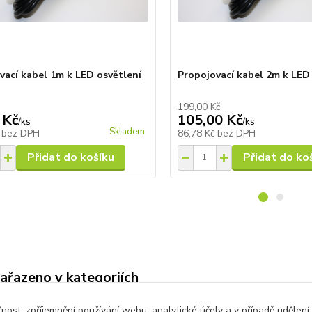
vací kabel 1m k LED osvětlení
Propojovací kabel 2m k LED
199,00 Kč
 Kč
105,00 Kč
/
ks
/
ks
Skladem
č
bez DPH
86,78 Kč
bez DPH
Přidat do košíku
Přidat do ko
zařazeno v kategoriích
lení terasy a
Kulaté LED osvětlení
Neut
čnost, zpříjemnění používání webu, analytické účely a v případě udělení