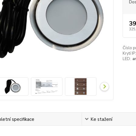
Dos
39
325
Číslo p
Krytí IP:
LED:
a
etní specifikace
Ke stažení