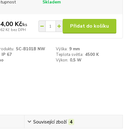
tupnost
Skladem
4,00 Kč
/
ks
Přidat do košíku
,62 Kč
bez DPH
roduktu:
SC-B101B NW
Výška:
9 mm
IP 67
Teplota světla:
4500 K
no
Výkon:
0,5 W
Související zboží
4