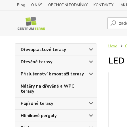
Blog
O NÁS
OBCHODNÍ PODMÍNKY
KONTAKTY
JAK
Úvod
O
Dřevoplastové terasy
LED 
Dřevěné terasy
Příslušenství k montáži terasy
Nátěry na dřevěné a WPC
terasy
Pojízdné terasy
Hliníkové pergoly