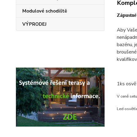
Komple
Modulové schodiště
Zápustné 
VÝPRODEJ
Aby Vaše 
nenápadná
bazénu, j
broušené 
kvalifiko
1ks osvět
V ceně setu
Led osvětle