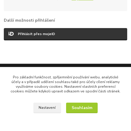
Další možnosti přihlášení
Přihlásit přes mojeID
Vytvořeno na
Eshop-rychle.cz
Pro základní funkčnost, zpříjemnění používání webu, analytické
účely a v případě udělení souhlasu také pro účely cílení reklamy
využíváme soubory cookies. Nastavení vlastních preferencí
cookies můžete kdykoli upravit odkazem ve spodní části stránek.
Souhlasím
Nastavení