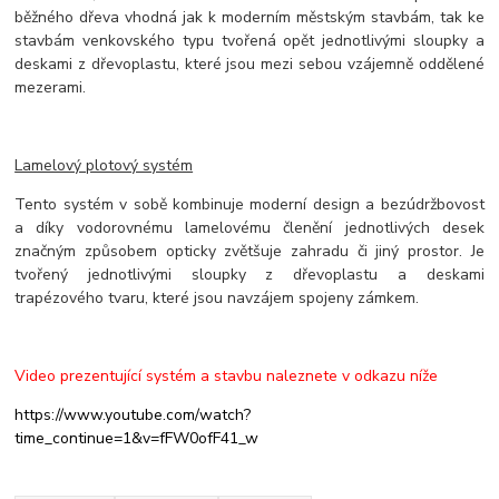
běžného dřeva vhodná jak k moderním městským stavbám, tak ke
stavbám venkovského typu tvořená opět jednotlivými sloupky a
deskami z dřevoplastu, které jsou mezi sebou vzájemně oddělené
mezerami.
Lamelový plotový systém
Tento systém v sobě kombinuje moderní design a bezúdržbovost
a díky vodorovnému lamelovému členění jednotlivých desek
značným způsobem opticky zvětšuje zahradu či jiný prostor. Je
tvořený jednotlivými sloupky z dřevoplastu a deskami
trapézového tvaru, které jsou navzájem spojeny zámkem.
Video prezentující systém a stavbu naleznete v odkazu níže
https://www.youtube.com/watch?
time_continue=1&v=fFW0ofF41_w