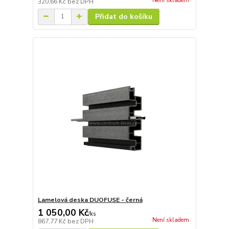
Není skladem
320,66 Kč
bez DPH
Přidat do košíku
Lamelová deska DUOFUSE - černá
1 050,00 Kč
/
ks
Není skladem
867,77 Kč
bez DPH