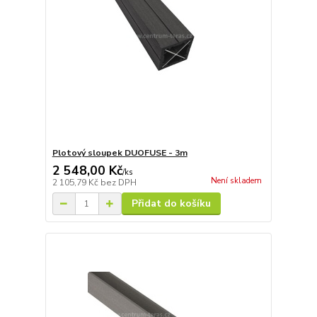
Plotový sloupek DUOFUSE - 3m
2 548,00 Kč
/
ks
Není skladem
2 105,79 Kč
bez DPH
Přidat do košíku