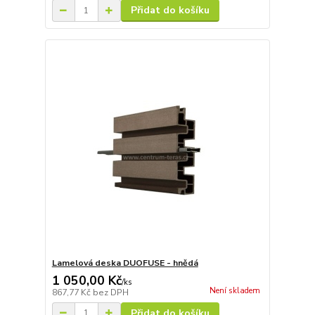
Přidat do košíku
Lamelová deska DUOFUSE - hnědá
1 050,00 Kč
/
ks
Není skladem
867,77 Kč
bez DPH
Přidat do košíku