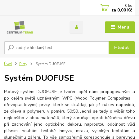
0
ks
za
0,00 Kč
Menu
Hledat
Úvod
Ploty
Systém DUOFUSE
Systém DUOFUSE
Plotový systém DUOFUSE je tvořen opět námi propagovanými a
po celém světě uznávanými WPC (Wood Polymer Composites =
dřevoplastovými) prvky, které se skládají, jak již název napovídá,
ze dřeva a polymeru v poměru 50:50. Jedná se tedy o výběr toho
nejlepšího z obou materiálů, který zaručuje, oproti běžnému dřevu
při zachování jeho optického dekoru, naprostou odolnost vůči
plísním, houbám, hnilobě, hmyzu, mrazu, vysokým teplotám a
slunečnímu záření. To vše samozřejmě koresponduje s barevnou