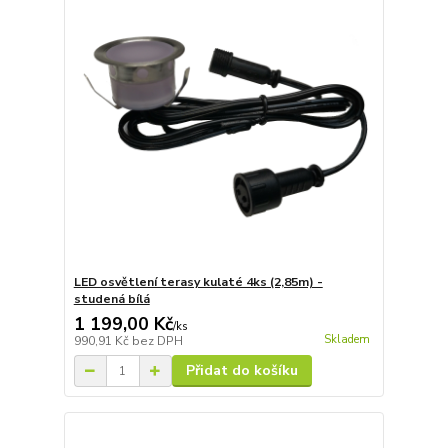
LED osvětlení terasy kulaté 4ks (2,85m) -
studená bílá
1 199,00 Kč
/
ks
Skladem
990,91 Kč
bez DPH
Přidat do košíku