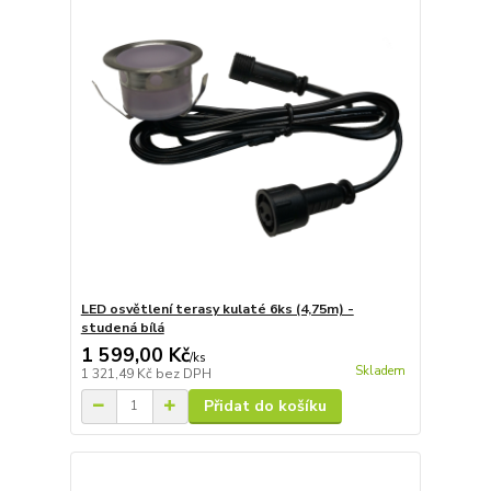
LED osvětlení terasy kulaté 6ks (4,75m) -
studená bílá
1 599,00 Kč
/
ks
Skladem
1 321,49 Kč
bez DPH
Přidat do košíku