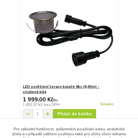
LED osvětlení terasy kulaté 8ks (6,65m) -
studená bílá
1 999,00 Kč
/
ks
Skladem
1 652,07 Kč
bez DPH
Přidat do košíku
Pro základní funkčnost, zpříjemnění používání webu, analytické
účely a v případě udělení souhlasu také pro účely cílení reklamy
strana
z 1