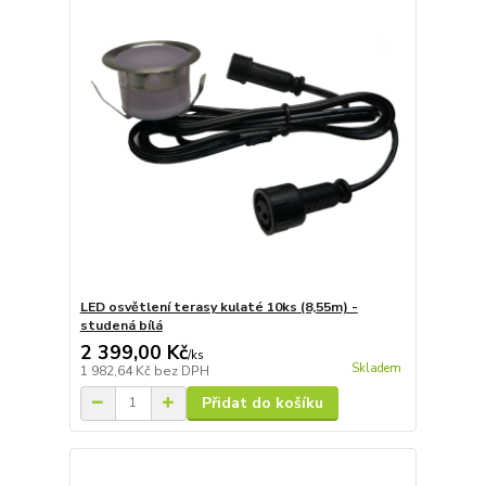
LED osvětlení terasy kulaté 10ks (8,55m) -
studená bílá
2 399,00 Kč
/
ks
Skladem
1 982,64 Kč
bez DPH
Přidat do košíku