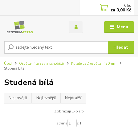
0
ks
za
0,00 Kč
Menu
Hledat
Úvod
Osvětlení terasy a schodiště
Kulaté LED osvětlení 30mm
Studená bílá
Studená bílá
Nejnovější
Nejlevnější
Nejdražší
Zobrazuji 1-5 z 5
strana
z 1