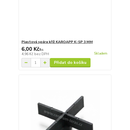
Plastová spára kříž KAROAPP K-SP 3 MM
6,00 Kč
/
ks
Skladem
4,96 Kč
bez DPH
Přidat do košíku