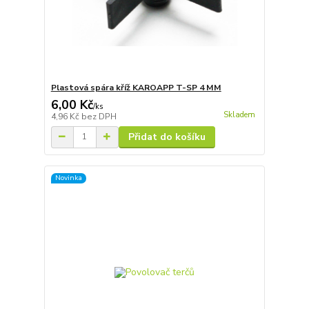
Plastová spára kříž KAROAPP T-SP 4 MM
6,00 Kč
/
ks
Skladem
4,96 Kč
bez DPH
Přidat do košíku
Novinka