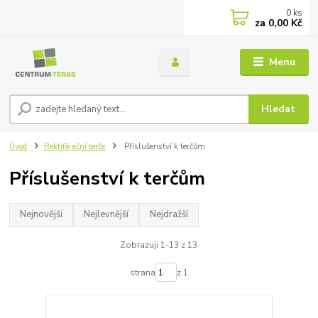
0
ks
za
0,00 Kč
Menu
Hledat
Úvod
Rektifikační terče
Příslušenství k terčům
Příslušenství k terčům
Nejnovější
Nejlevnější
Nejdražší
Zobrazuji 1-13 z 13
strana
z 1