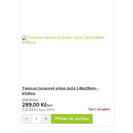
Twinson terasové prkno duté 140x28mm -
břidlice
299,00 Kč
289,00 Kč
/
bm
Není skladem
238,84 Kč
bez DPH
Přidat do košíku