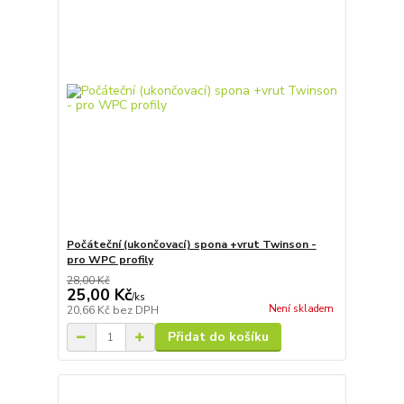
Počáteční (ukončovací) spona +vrut Twinson -
pro WPC profily
28,00 Kč
25,00 Kč
/
ks
Není skladem
20,66 Kč
bez DPH
Přidat do košíku