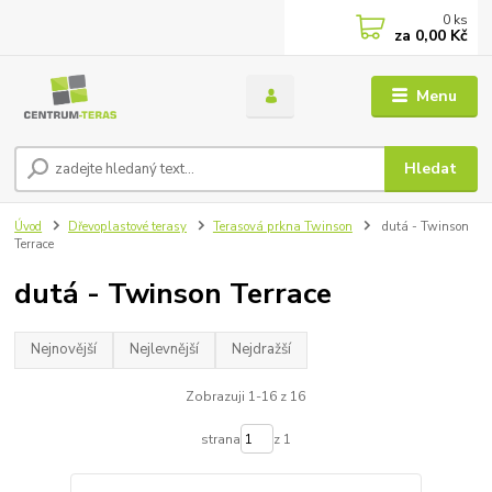
0
ks
za
0,00 Kč
Menu
Hledat
Úvod
Dřevoplastové terasy
Terasová prkna Twinson
dutá - Twinson
Terrace
dutá - Twinson Terrace
Nejnovější
Nejlevnější
Nejdražší
Zobrazuji 1-16 z 16
strana
z 1