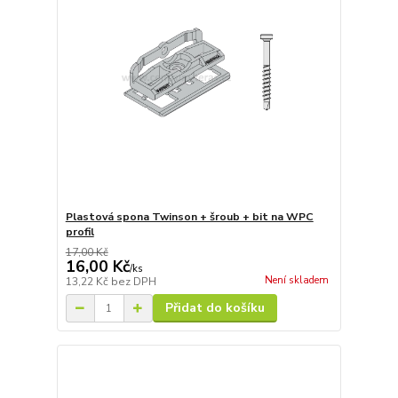
Plastová spona Twinson + šroub + bit na WPC
profil
17,00 Kč
16,00 Kč
/
ks
Není skladem
13,22 Kč
bez DPH
Přidat do košíku