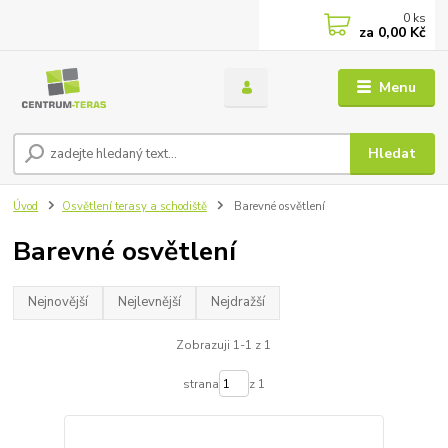
0
ks
za
0,00 Kč
Menu
Hledat
Úvod
Osvětlení terasy a schodiště
Barevné osvětlení
Barevné osvětlení
Nejnovější
Nejlevnější
Nejdražší
Zobrazuji 1-1 z 1
strana
z 1