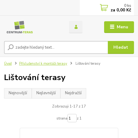
0
ks
za
0,00 Kč
Menu
Hledat
Úvod
Příslušenství k montáži terasy
Lištování terasy
Lištování terasy
Nejnovější
Nejlevnější
Nejdražší
Zobrazuji 1-17 z 17
strana
z 1