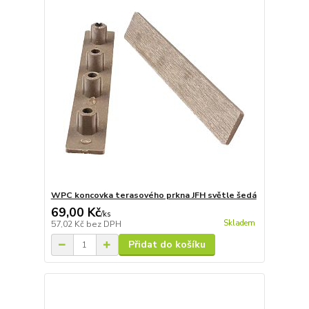
WPC koncovka terasového prkna JFH světle šedá
69,00 Kč
/
ks
Skladem
57,02 Kč
bez DPH
Přidat do košíku