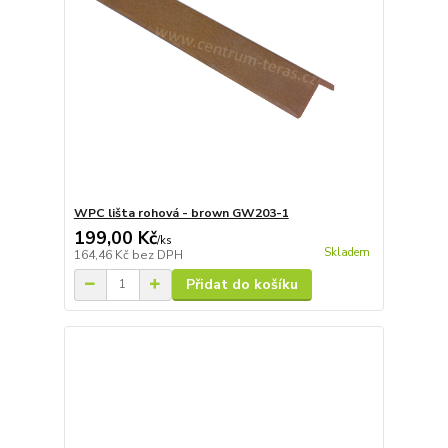
WPC lišta rohová - brown GW203-1
199,00 Kč
/
ks
Skladem
164,46 Kč
bez DPH
Přidat do košíku