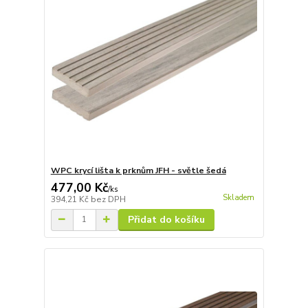
WPC krycí lišta k prknům JFH - světle šedá
477,00 Kč
/
ks
Skladem
394,21 Kč
bez DPH
Přidat do košíku