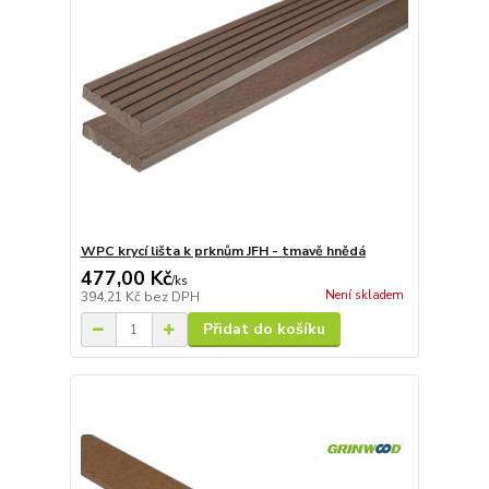
WPC krycí lišta k prknům JFH - tmavě hnědá
477,00 Kč
/
ks
Není skladem
394,21 Kč
bez DPH
Přidat do košíku