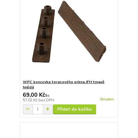
WPC koncovka terasového prkna JFH tmavě
hnědá
69,00 Kč
/
ks
Skladem
57,02 Kč
bez DPH
Přidat do košíku