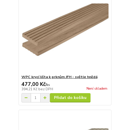
WPC krycí lišta k prknům JFH - světle hnědá
477,00 Kč
/
ks
Není skladem
394,21 Kč
bez DPH
Přidat do košíku