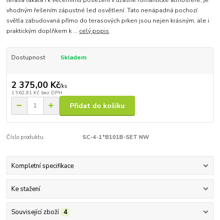
terasa lákala i k večernímu posezení v úžasně romantické atmosféře, je
vhodným řešením zápustné led osvětlení. Tato nenápadná pochozí
světla zabudovaná přímo do terasových prken jsou nejen krásným, ale i
praktickým doplňkem k ...
celý popis
Dostupnost
Skladem
2 375,00 Kč
/
ks
1 962,81 Kč
bez DPH
Přidat do košíku
Číslo produktu:
SC-4-1*B101B-SET NW
Kompletní specifikace
Ke stažení
Související zboží
4