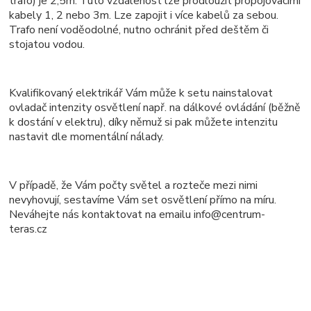
trafo) je 2,5m. Tuto vzdálenost lze prodloužit propojovacími
kabely 1, 2 nebo 3m. Lze zapojit i více kabelů za sebou.
Trafo není voděodolné, nutno ochránit před deštěm či
stojatou vodou.
Kvalifikovaný elektrikář Vám může k setu nainstalovat
ovladač intenzity osvětlení např. na dálkové ovládání (běžně
k dostání v elektru), díky němuž si pak můžete intenzitu
nastavit dle momentální nálady.
V případě, že Vám počty světel a rozteče mezi nimi
nevyhovují, sestavíme Vám set osvětlení přímo na míru.
Neváhejte nás kontaktovat na emailu info@centrum-
teras.cz