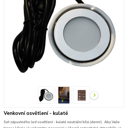
Venkovní osvětlení - kulaté
Set zápustného led osvětlení - kulaté neutrální bílá (denní) Aby Vaše