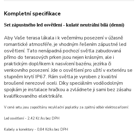
Kompletní specifikace
Set zápustného led osvětlení - kulaté neutrální bílá (denní)
Aby Vaše terasa lákala i k večernímu posezení v úžasně
romantické atmosféře, je vhodným řešením zápustné led
osvětlení. Tato nenápadná pochozí světla zabudovaná
přímo do terasových prken jsou nejen krásným, ale i
praktickým doplňkem k nasvícení bazénu, jezírka či
venkovního posezení. Jde o osvětlení pro užití v exteriéru se
stupněm krytí IP67. Rám světla je vyroben z kvalitní
broušené nerezové oceli. Díky speciálním voděodolným
spojkám je instalace hračkou a zvládnete ji sami bez zásahu
kvalifikovaného elektrikáře.
V ceně setu jsou započítány recyklační poplatky za zpětný odběr elektrozařízení:
Led osvětlení - 2,42 Kč /ks bez DPH
Kabely a konektory - 0,84 Kč/ks bez DPH