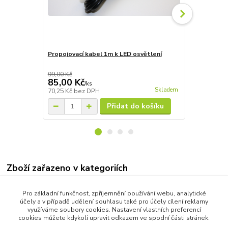
Propojovací kabel 1m k LED osvětlení
Propojovací
99,00 Kč
199,00 Kč
85,00 Kč
105,00 K
/
ks
Skladem
70,25 Kč
bez DPH
86,78 Kč
bez
Přidat do košíku
Zboží zařazeno v kategoriích
Osvětlení terasy a schodiště
Pro základní funkčnost, zpříjemnění používání webu, analytické
Kulaté LED osvětlení 57mm
účely a v případě udělení souhlasu také pro účely cílení reklamy
využíváme soubory cookies. Nastavení vlastních preferencí
Neutrální bílá
cookies můžete kdykoli upravit odkazem ve spodní části stránek.