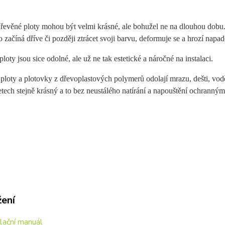
řevěné ploty mohou být velmi krásné, ale bohužel ne na dlouhou dobu. 
 začíná dříve či později ztrácet svoji barvu, deformuje se a hrozí na
loty jsou sice odolné, ale už ne tak estetické a náročné na instalaci.
ploty a plotovky z dřevoplastových polymerů odolají mrazu, dešti, vod
etech stejně krásný a to bez neustálého natírání a napouštění ochranným
žení
lační manuál