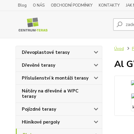
Blog
O NÁS
OBCHODNÍ PODMÍNKY
KONTAKTY
JAK
Úvod
P
Dřevoplastové terasy
Al G
Dřevěné terasy
Příslušenství k montáži terasy
Nátěry na dřevěné a WPC
terasy
Pojízdné terasy
Hliníkové pergoly