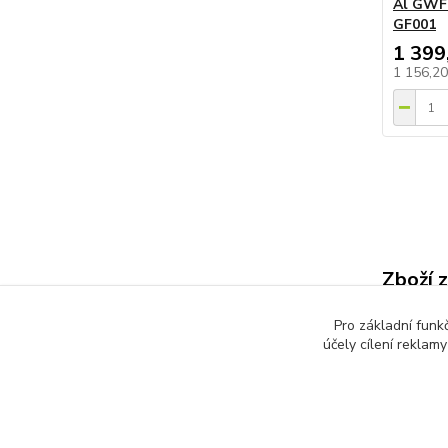
Al GWFe
GF001
1 399
1 156,2
Zboží 
Ploty
Pro základní funk
účely cílení reklam