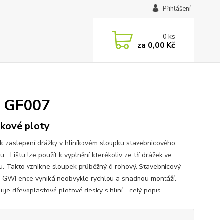
Přihlášení
0
ks
za
0,00 Kč
u GF007
íkové ploty
 k zaslepení drážky v hliníkovém sloupku stavebnicového
 Lištu lze použít k vyplnění kterékoliv ze tří drážek ve
u. Takto vznikne sloupek průběžný či rohový. Stavebnicový
 GWFence vyniká neobvykle rychlou a snadnou montáží.
uje dřevoplastové plotové desky s hliní...
celý popis