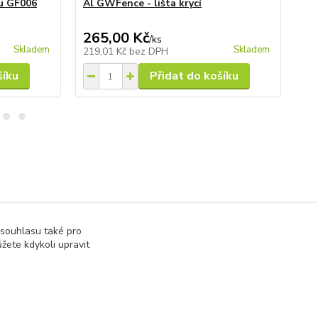
u GF006
Al GWFence - lišta krycí
Al
za
265,00 Kč
26
/
ks
Skladem
Skladem
219,01 Kč
bez DPH
21
šíku
Přidat do košíku
 souhlasu také pro
žete kdykoli upravit