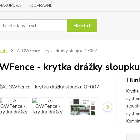
 NAKUPOVAT
DOPRAVNÉ
Hledat
loty
Al GWFence - krytka drážky sloupku GF007
WFence - krytka drážky sloupk
Hlin
Krytka
systému
sloupk
systém
Kombin