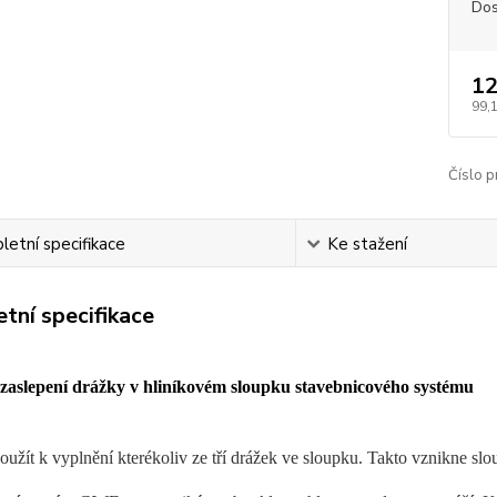
Dos
12
99,
Číslo p
etní specifikace
Ke stažení
tní specifikace
 zaslepení drážky v hliníkovém sloupku stavebnicového systému
použít k vyplnění kterékoliv ze tří drážek ve sloupku. Takto vznikne sl