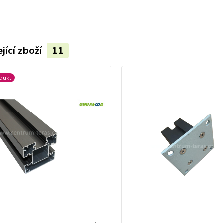
jící zboží
11
dukt