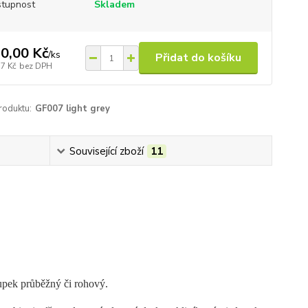
tupnost
Skladem
0,00 Kč
/
ks
Přidat do košíku
17 Kč
bez DPH
roduktu:
GF007 light grey
Související zboží
11
oupek průběžný či rohový.