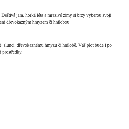
Deštivá jara, horká léta a mrazivé zimy si brzy vyberou svoji
padení dřevokazným hmyzem či hnilobou.
ě, slunci, dřevokaznému hmyzu či hnilobě. Váš plot bude i po
i prostředky.