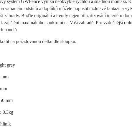
ový systém GWFence vyniká neobvykle rychlou a snadnou montáží. Kom
 variantám odstínů a doplňků můžete popustit uzdu své fantazii a vytvo
ší zahrady. Buďte originální a trendy nejen při zařizování interiéru dom
k zajištění maximálního soukromí na Vaší zahradě. Pro vzdušnější oploc
ch panelů.
zkrátit na požadovanou délku dle sloupku.
ght grey
1 mm
 mm
50 mm
t:
0,3kg
hliník