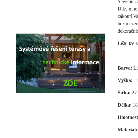
Stavebnic
Díky mnoha
zákoutí Va
bez mezer 
dekorační
Lištu lze 
Barva:
Li
Výška:
1
Šířka:
27
Délka:
18
Hmotnos
Materiál: