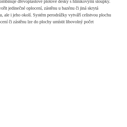
binuje dřevoplastové plotové desky s hliníkovými sloupky.
řit jedinečné oplocení, zástěnu u bazénu či jiná skrytá
u, ale i jeho okolí. Systém perodrážky vytváří celistvou plochu
ení či zástěnu lze do plochy umístit libovolný počet