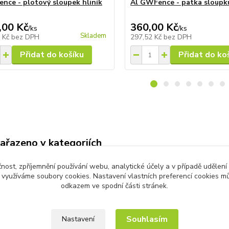
nce - plotový sloupek hliník
Al GWFence - patka sloupk
,00 Kč
360,00 Kč
/
ks
/
ks
Skladem
0 Kč
bez DPH
297,52 Kč
bez DPH
Přidat do košíku
Přidat do ko
zařazeno v kategoriích
Stavebnicový plot
čnost, zpříjemnění používání webu, analytické účely a v případě udělení
dřevoplast + Al
y využíváme soubory cookies. Nastavení vlastních preferencí cookies mů
odkazem ve spodní části stránek.
Souhlasím
Nastavení