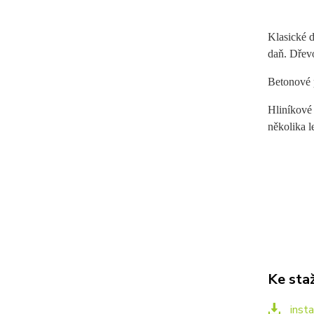
Klasické d
daň. Dřevo
Betonové p
Hliníkové 
několika l
Ke sta
insta