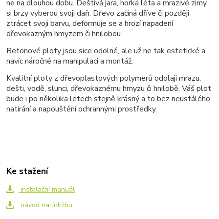
ne na dlouhou dobu. Deštivá jara, horká léta a mrazivé zimy
si brzy vyberou svoji daň. Dřevo začíná dříve či později
ztrácet svoji barvu, deformuje se a hrozí napadení
dřevokazným hmyzem či hnilobou.
Betonové ploty jsou sice odolné, ale už ne tak estetické a
navíc náročné na manipulaci a montáž.
Kvalitní ploty z dřevoplastových polymerů odolají mrazu,
dešti, vodě, slunci, dřevokaznému hmyzu či hnilobě. Váš plot
bude i po několika letech stejně krásný a to bez neustálého
natírání a napouštění ochrannými prostředky.
Ke stažení
instalační manuál
návod na údržbu