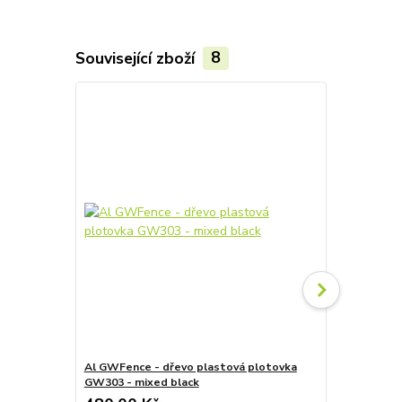
Související zboží
8
Al GWFence - dřevo plastová plotovka
Al GWFence 
GW303 - mixed black
GW303 - st