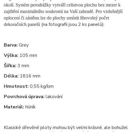
okolí. Systém perodrážky vytváří celistvou plochu bez mezer k
zajištění maximálního soukromí na Vaší zahradě. Pro vzdušnější
oplocení či zástěnu lze do plochy umístit libovolný počet
(na fotografii jsou 2 ks panelů).
dekoračních panelů
Barva:
Grey
Výška:
105 mm
Šířka:
3 mm
Délka:
1816 mm
Hmotnost:
0,55 kg/bm
Povrchová úprava:
lakování
Materiál:
hliník
Klasické dřevěné ploty mohou být velmi krásné
, ale bohužel