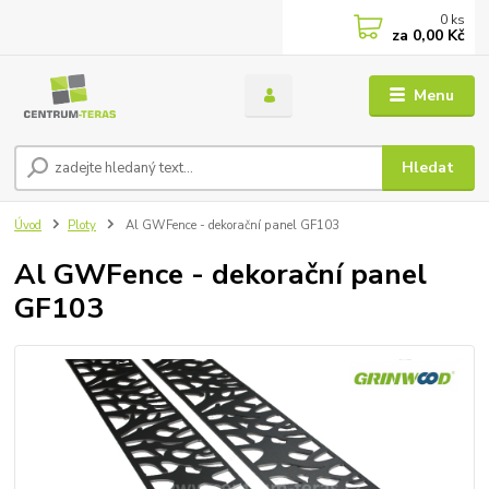
0
ks
za
0,00 Kč
Menu
Hledat
Úvod
Ploty
Al GWFence - dekorační panel GF103
Al GWFence - dekorační panel
GF103