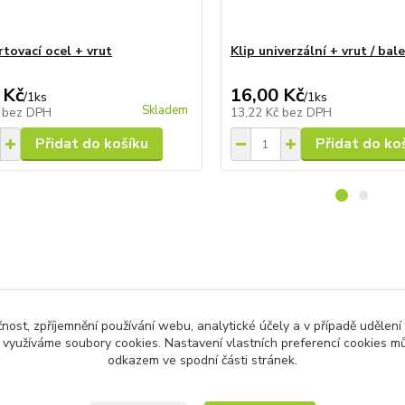
rtovací ocel + vrut
Klip univerzální + vrut / bale
 Kč
16,00 Kč
/
1ks
/
1ks
Skladem
č
bez DPH
13,22 Kč
bez DPH
Přidat do košíku
Přidat do ko
zařazeno v kategoriích
čnost, zpříjemnění používání webu, analytické účely a v případě udělení
ová prkna Trex
y využíváme soubory cookies. Nastavení vlastních preferencí cookies mů
odkazem ve spodní části stránek.