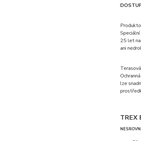
DOSTUP
Produktov
Speciální
25 let na
ani nedrol
Terasová 
Ochranná 
lze snadn
prostředk
TREX 
NESROVN