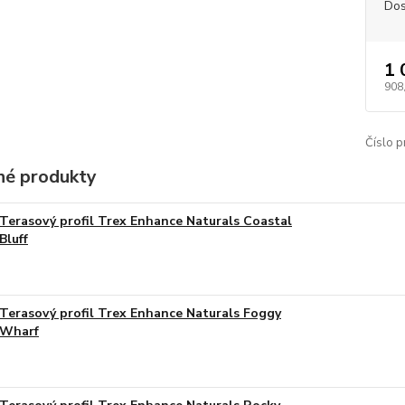
Dos
1 
908
Číslo p
é produkty
Terasový profil Trex Enhance Naturals Coastal
Bluff
Terasový profil Trex Enhance Naturals Foggy
Wharf