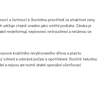
ost a šetrnost k životnímu prostředí za atraktivní ceny.
h udržuje stejně snadno jako vnitřní podlaha. Záruka je
ké nedeformují, neplesniví, netrouchniví a nelámou se
ysoce kvalitního recyklovaného dřeva a plastu.
ný vzhled a odolává počasí a opotřebení. Rozlité tekutiny
í a nejsou ani nutné drahé speciální ošetřovací