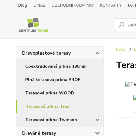
Blog
O NÁS
OBCHODNÍ PODMÍNKY
KONTAKTY
JAK
Úvod
D
Dřevoplastové terasy
Tera
Coextrudovaná prkna 190mm
Plná terasová prkna PROFI
Terasová prkna WOOD
Terasová prkna Trex
Terasová prkna Twinson
Dřevěné terasy