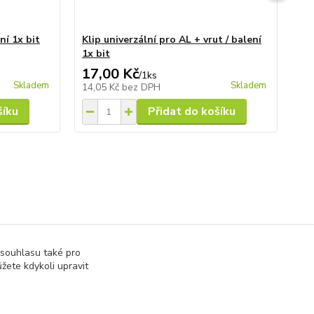
ní 1x bit
Klip univerzální pro AL + vrut / balení
Uk
1x bit
hr
17,00 Kč
1 
/
1ks
Skladem
Skladem
14,05 Kč
bez DPH
1 6
šíku
Přidat do košíku
 souhlasu také pro
žete kdykoli upravit