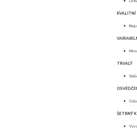
Dřev
KVALITNÍ
Nejv
VARIABIL
Mno
TRVALÝ
Stál
OSVĚDČE
Odol
ŠETRNÝ K
Vyro