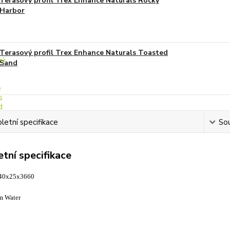
Terasový profil Trex Enhance Naturals Rocky
Harbor
Terasový profil Trex Enhance Naturals Toasted
Sand
etní specifikace
Sou
tní specifikace
140x25x3660
m Water