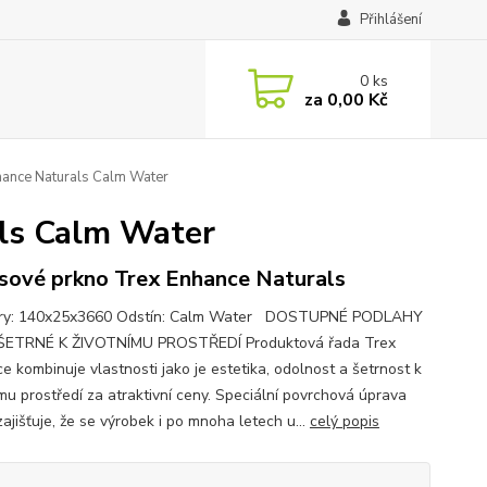
Přihlášení
0
ks
za
0,00 Kč
hance Naturals Calm Water
als Calm Water
sové prkno Trex Enhance Naturals
ry: 140x25x3660 Odstín: Calm Water DOSTUPNÉ PODLAHY
ŠETRNÉ K ŽIVOTNÍMU PROSTŘEDÍ Produktová řada Trex
e kombinuje vlastnosti jako je estetika, odolnost a šetrnost k
ímu prostředí za atraktivní ceny. Speciální povrchová úprava
ajišťuje, že se výrobek i po mnoha letech u...
celý popis