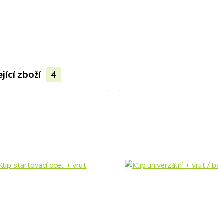
jící zboží
4