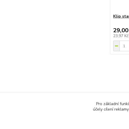
Klip sta
29,00
23,97 K
Zboží 
Pro základní funk
Teras
účely cílení reklam