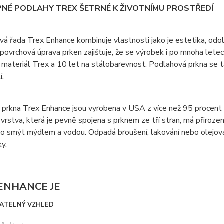
NÉ PODLAHY TREX ŠETRNÉ K ŽIVOTNÍMU PROSTŘEDÍ
á řada Trex Enhance kombinuje vlastnosti jako je estetika, odoln
 povrchová úprava prken zajišťuje, že se výrobek i po mnoha letec
 materiál Trex a 10 let na stálobarevnost. Podlahová prkna se ta
í.
prkna Trex Enhance jsou vyrobena v USA z více než 95 procent v
vrstva, která je pevně spojena s prknem ze tří stran, má přiroze
o smýt mýdlem a vodou. Odpadá broušení, lakování nebo olejován
y.
ENHANCE JE
ATELNÝ VZHLED