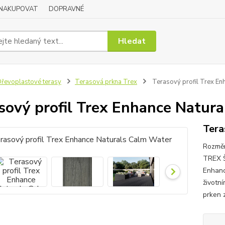
 NAKUPOVAT
DOPRAVNÉ
Hledat
řevoplastové terasy
Terasová prkna Trex
Terasový profil Trex En
sový profil Trex Enhance Natur
Tera
Rozmě
TREX 
Enhanc
životn
prken z