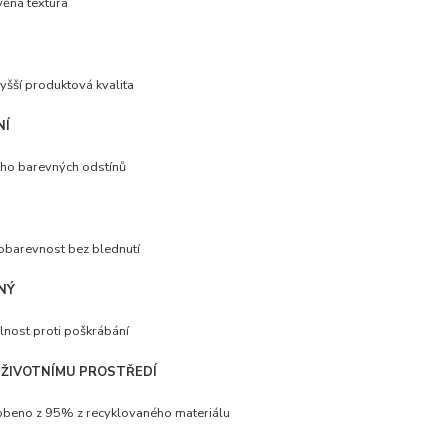
ěná textura
yšší produktová kvalita
NÍ
ho barevných odstínů
obarevnost bez blednutí
NÝ
nost proti poškrábání
 ŽIVOTNÍMU PROSTŘEDÍ
beno z 95% z recyklovaného materiálu