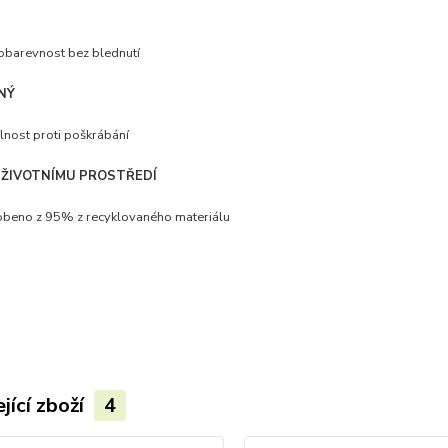
obarevnost bez blednutí
NÝ
nost proti poškrábání
 ŽIVOTNÍMU PROSTŘEDÍ
beno z 95% z recyklovaného materiálu
jící zboží
4