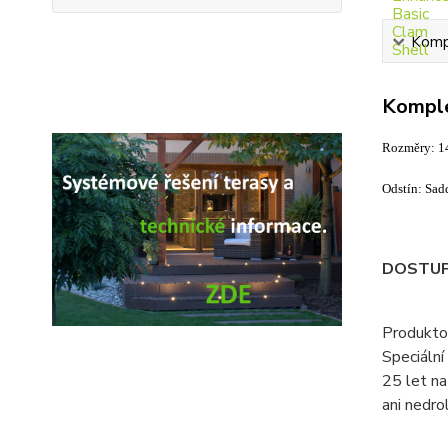
Kompl
Komple
Rozměry: 
Odstín: Sad
DOSTUP
Produktov
Speciální
25 let na
ani nedrol