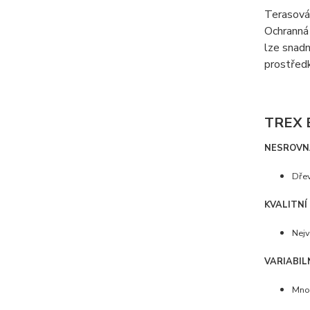
Terasová 
Ochranná 
lze snadn
prostředk
TREX 
NESROVN
Dřev
KVALITNÍ
Nejv
VARIABIL
Mno