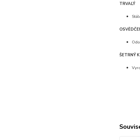
TRVALÝ
Stál
OSVĚDČE
Odol
ŠETRNÝ K
Vyro
Souvise