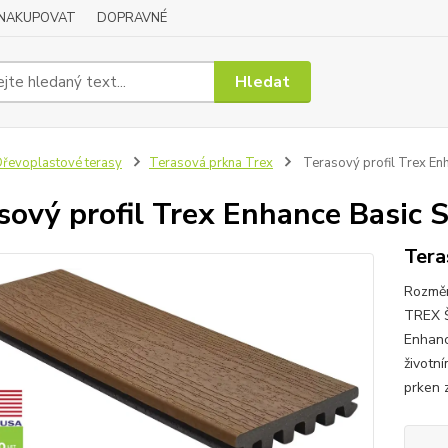
 NAKUPOVAT
DOPRAVNÉ
Hledat
řevoplastové terasy
Terasová prkna Trex
Terasový profil Trex En
sový profil Trex Enhance Basic 
Tera
Rozmě
TREX 
Enhanc
životn
prken z