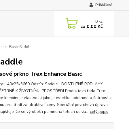
Přihlášení
0
ks
za
0,00 Kč
hance Basic Saddle
Saddle
sové prkno Trex Enhance Basic
ry: 140x25x3660 Odstín: Saddle DOSTUPNÉ PODLAHY
ŠETRNÉ K ŽIVOTNÍMU PROSTŘEDÍ Produktová řada Trex
e kombinuje vlastnosti jako je estetika, odolnost a šetrnost k
ímu prostředí za atraktivní ceny. Speciální povrchová úprava
ajišťuje, že se výrobek i po mnoha letech udržu...
celý popis