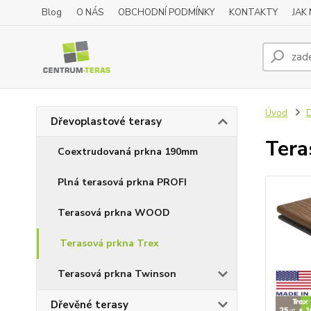
Blog
O NÁS
OBCHODNÍ PODMÍNKY
KONTAKTY
JAK
Úvod
D
Dřevoplastové terasy
Tera
Coextrudovaná prkna 190mm
Plná terasová prkna PROFI
Terasová prkna WOOD
Terasová prkna Trex
Terasová prkna Twinson
Dřevěné terasy