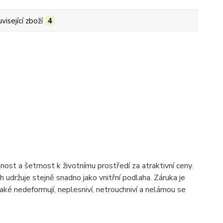
visející zboží
4
ost a šetrnost k životnímu prostředí za atraktivní ceny.
h udržuje stejně snadno jako vnitřní podlaha. Záruka je
ké nedeformují, neplesniví, netrouchniví a nelámou se