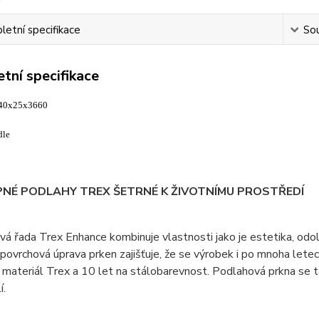
etní specifikace
Sou
tní specifikace
140x25x3660
dle
NÉ PODLAHY TREX ŠETRNÉ K ŽIVOTNÍMU PROSTŘEDÍ
á řada Trex Enhance kombinuje vlastnosti jako je estetika, odoln
 povrchová úprava prken zajišťuje, že se výrobek i po mnoha letec
 materiál Trex a 10 let na stálobarevnost. Podlahová prkna se ta
í.