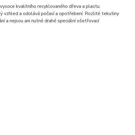
ysoce kvalitního recyklovaného dřeva a plastu.
ný vzhled a odolává počasí a opotřebení. Rozlité tekutiny
í a nejsou ani nutné drahé speciální ošetřovací