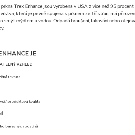
prkna Trex Enhance jsou vyrobena v USA z více než 95 procent v
vrstva, která je pevně spojena s prknem ze tří stran, má přiroze
o smýt mýdlem a vodou. Odpadá broušení, lakování nebo olejován
y.
ENHANCE JE
ATELNÝ VZHLED
ěná textura
yšší produktová kvalita
NÍ
ho barevných odstínů