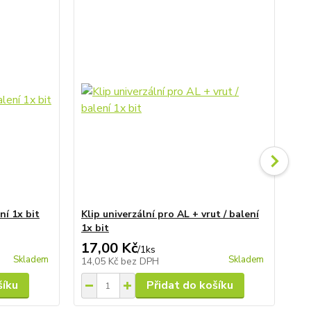
ní 1x bit
Klip univerzální pro AL + vrut / balení
Uk
1x bit
hr
17,00 Kč
1 
/
1ks
Skladem
Skladem
14,05 Kč
bez DPH
1 6
šíku
Přidat do košíku