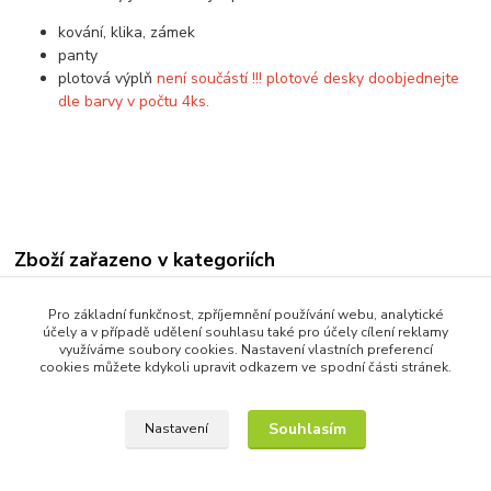
kování, klika, zámek
panty
plotová výplň
není součástí !!! plotové desky doobjednejte
dle barvy v počtu 4ks.
Zboží zařazeno v kategoriích
Ploty
Pro základní funkčnost, zpříjemnění používání webu, analytické
Stavebnicový plot dřevoplast + Al
účely a v případě udělení souhlasu také pro účely cílení reklamy
využíváme soubory cookies. Nastavení vlastních preferencí
Příslušenství k montáži plotu
cookies můžete kdykoli upravit odkazem ve spodní části stránek.
Souhlasím
Nastavení
Vytvořeno na
Eshop-rychle.cz