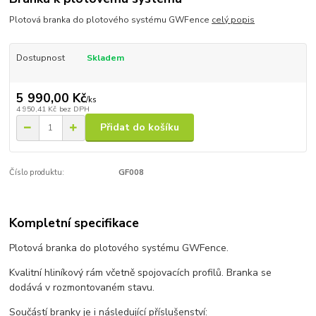
Plotová branka do plotového systému GWFence
celý popis
Dostupnost
Skladem
5 990,00 Kč
/
ks
4 950,41 Kč
bez DPH
Přidat do košíku
Číslo produktu:
GF008
Kompletní specifikace
Plotová branka do plotového systému GWFence.
Kvalitní hliníkový rám včetně spojovacích profilů. Branka se
dodává v rozmontovaném stavu.
Součástí branky je i následující příslušenství: