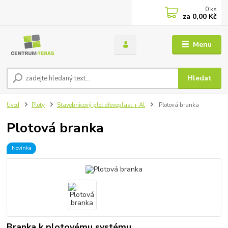
0
ks
za
0,00 Kč
Menu
Hledat
Úvod
Ploty
Stavebnicový plot dřevoplast + Al
Plotová branka
Plotová branka
Novinka
Branka k plotovému systému