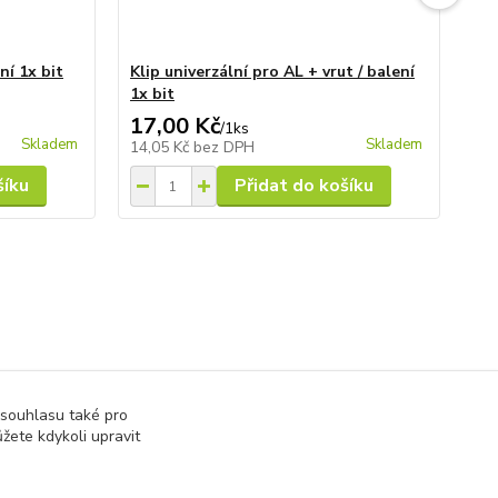
ní 1x bit
Klip univerzální pro AL + vrut / balení
Uk
1x bit
hr
17,00 Kč
1 
/
1ks
Skladem
Skladem
14,05 Kč
bez DPH
1 6
šíku
Přidat do košíku
 souhlasu také pro
žete kdykoli upravit