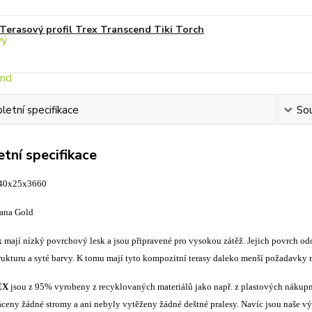
Terasový profil Trex Transcend Tiki Torch
etní specifikace
Sou
tní specifikace
140x25x3660
ana Gold
x
mají nízký povrchový lesk a jsou připravené pro vysokou zátěž. Jejich povrch od
rukturu a syté barvy. K tomu mají tyto kompozitní terasy daleko menší požadavky 
EX
jsou z 95% vyrobeny z recyklovaných materiálů jako např. z plastových nákupní
ceny žádné stromy a ani nebyly vytěženy žádné deštné pralesy. Navíc jsou naše vý