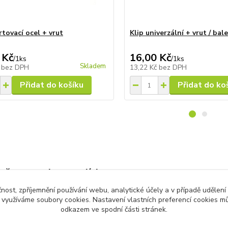
rtovací ocel + vrut
Klip univerzální + vrut / bale
 Kč
16,00 Kč
/
1ks
/
1ks
Skladem
č
bez DPH
13,22 Kč
bez DPH
Přidat do košíku
Přidat do ko
zařazeno v kategoriích
čnost, zpříjemnění používání webu, analytické účely a v případě udělení
ová prkna Trex
y využíváme soubory cookies. Nastavení vlastních preferencí cookies mů
odkazem ve spodní části stránek.