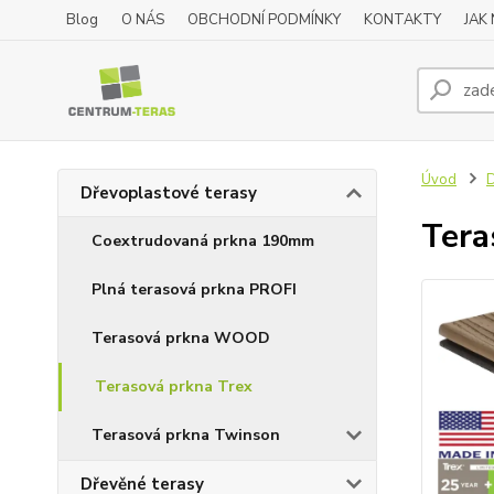
Blog
O NÁS
OBCHODNÍ PODMÍNKY
KONTAKTY
JAK
Úvod
D
Dřevoplastové terasy
Tera
Coextrudovaná prkna 190mm
Plná terasová prkna PROFI
Terasová prkna WOOD
Terasová prkna Trex
Terasová prkna Twinson
Dřevěné terasy