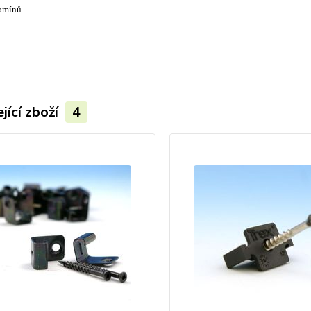
omínů.
jící zboží
4