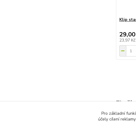
Klip sta
29,00
23,97 K
Zboží 
Pro základní funk
Teras
účely cílení reklam