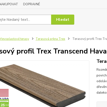
 NAKUPOVAT
DOPRAVNÉ
Hledat
řevoplastové terasy
Terasová prkna Trex
Terasový profil Trex T
sový profil Trex Transcend Hav
Tera
Rozměr
povrch
odoláv
dřevěn
daleko