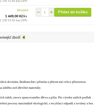
1 197,52 Kč
bez DPH
Skladem
Přidat do košíku
1 449,00 Kč
/
ks
1 197,52 Kč
bez DPH
visející zboží
4
olává skvrnám, škrábancům i plísním a přitom má velice přirozenou
na údržbu než dřevěné materiály.
ch tašek, znovu zpracovaného dřeva a pilin. Pro výrobu našich podlah
robní procesy maximálně ekologické, s recyklací odpadů z továrny a bez