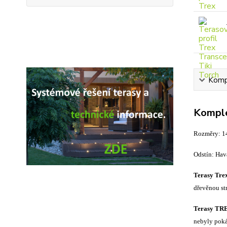
Kompl
Komple
Rozměry: 
Odstín: Hav
Terasy Tre
dřevěnou st
Terasy TR
nebyly poká