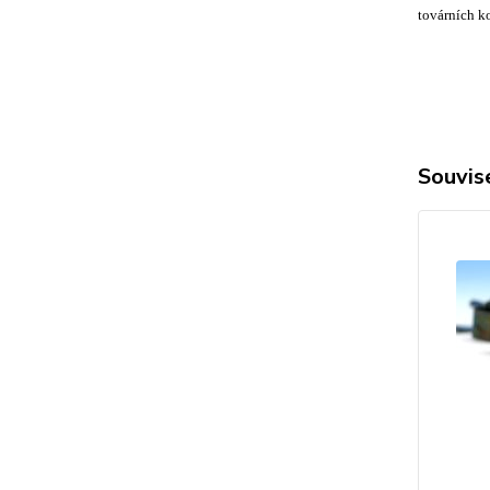
továrních k
Souvise