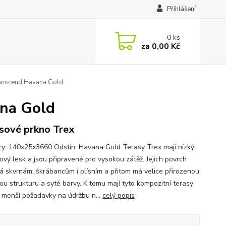
Přihlášení
0
ks
za
0,00 Kč
ranscend Havana Gold
ana Gold
sové prkno Trex
y: 140x25x3660 Odstín: Havana Gold Terasy Trex mají nízký
ový lesk a jsou připravené pro vysokou zátěž. Jejich povrch
á skvrnám, škrábancům i plísním a přitom má velice přirozenou
ou strukturu a syté barvy. K tomu mají tyto kompozitní terasy
 menší požadavky na údržbu n...
celý popis