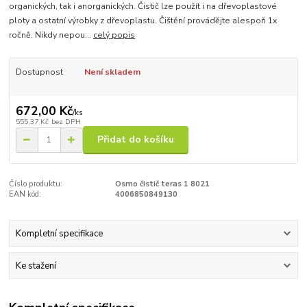
organických, tak i anorganických. Čistič lze použít i na dřevoplastové
ploty a ostatní výrobky z dřevoplastu. Čištění provádějte alespoň 1x
ročně. Nikdy nepou...
celý popis
Dostupnost
Není skladem
672,00 Kč
/
ks
555,37 Kč
bez DPH
Přidat do košíku
Číslo produktu:
Osmo čistič teras 1 8021
EAN kód:
4006850849130
Kompletní specifikace
Ke stažení