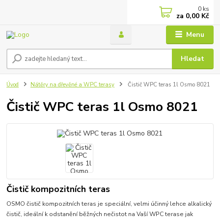
0
ks
za
0,00 Kč
Menu
Hledat
Úvod
Nátěry na dřevěné a WPC terasy
Čistič WPC teras 1l Osmo 8021
Čistič WPC teras 1l Osmo 8021
Čistič kompozitních teras
OSMO čistič kompozitních teras je speciální, velmi účinný lehce alkalický
čistič, ideální k odstanění běžných nečistot na Vaší WPC terase jak