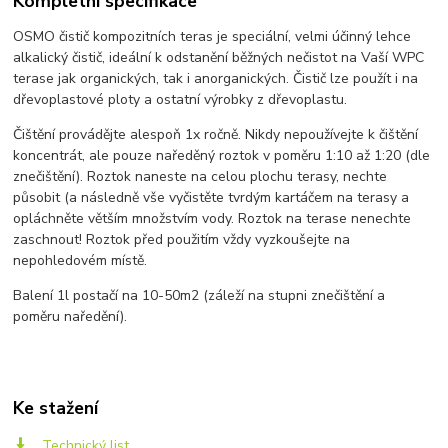
Kompletní specifikace
OSMO čistič kompozitních teras je speciální, velmi účinný lehce
alkalický čistič, ideální k odstanění běžných nečistot na Vaší WPC
terase jak organických, tak i anorganických. Čistič lze použít i na
dřevoplastové ploty a ostatní výrobky z dřevoplastu.
Čištění provádějte alespoň 1x ročně. Nikdy nepoužívejte k čištění
koncentrát, ale pouze naředěný roztok v poměru 1:10 až 1:20 (dle
znečištění). Roztok naneste na celou plochu terasy, nechte
působit (a následně vše vyčistěte tvrdým kartáčem na terasy a
opláchněte větším množstvím vody. Roztok na terase nenechte
zaschnout! Roztok před použitím vždy vyzkoušejte na
nepohledovém místě.
Balení 1l postačí na 10-50m2 (záleží na stupni znečištění a
poměru naředění).
Ke stažení
Technický list